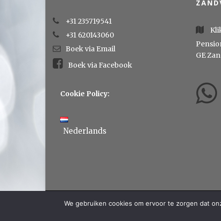
ZAND
+31 235719541
Kli
+31 620143060
Pensio
Boek via Email
GE Zan
Boek via Facebook
Cookie Policy:
Nederlands
We gebruiken cookies om ervoor te zorgen dat onze
Copyright Pension Schier ©2026.